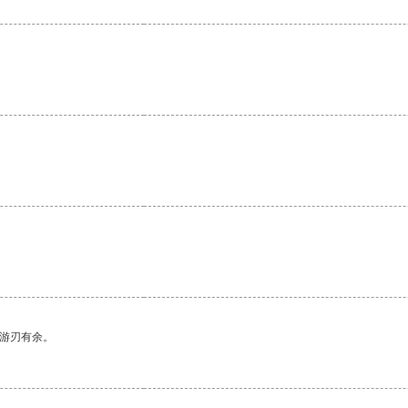
。
中游刃有余。