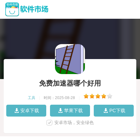
免费加速器哪个好用
工具
|
时间：2025-08-28
|
安卓下载
苹果下载
PC下载
安卓市场，安全绿色