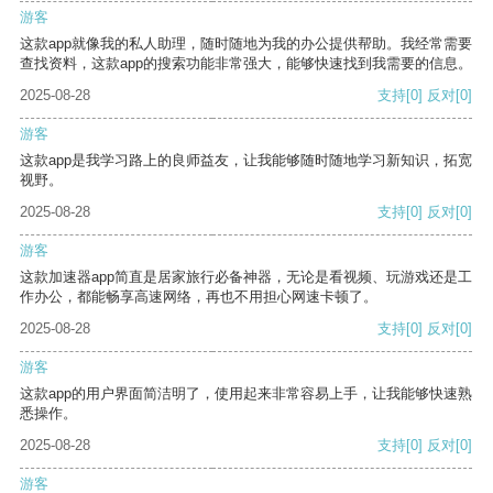
游客
这款app就像我的私人助理，随时随地为我的办公提供帮助。我经常需要
查找资料，这款app的搜索功能非常强大，能够快速找到我需要的信息。
2025-08-28
支持
[0]
反对
[0]
游客
这款app是我学习路上的良师益友，让我能够随时随地学习新知识，拓宽
视野。
2025-08-28
支持
[0]
反对
[0]
游客
这款加速器app简直是居家旅行必备神器，无论是看视频、玩游戏还是工
作办公，都能畅享高速网络，再也不用担心网速卡顿了。
2025-08-28
支持
[0]
反对
[0]
游客
这款app的用户界面简洁明了，使用起来非常容易上手，让我能够快速熟
悉操作。
2025-08-28
支持
[0]
反对
[0]
游客