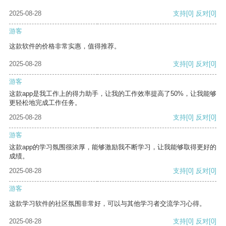
2025-08-28
支持
[0]
反对
[0]
游客
这款软件的价格非常实惠，值得推荐。
2025-08-28
支持
[0]
反对
[0]
游客
这款app是我工作上的得力助手，让我的工作效率提高了50%，让我能够
更轻松地完成工作任务。
2025-08-28
支持
[0]
反对
[0]
游客
这款app的学习氛围很浓厚，能够激励我不断学习，让我能够取得更好的
成绩。
2025-08-28
支持
[0]
反对
[0]
游客
这款学习软件的社区氛围非常好，可以与其他学习者交流学习心得。
2025-08-28
支持
[0]
反对
[0]