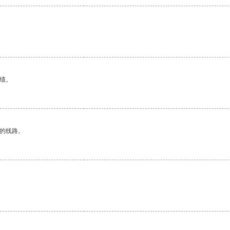
。
绩。
区的线路。