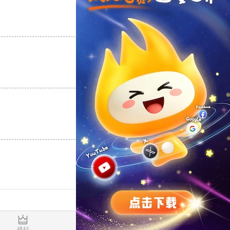
支持
[0]
反对
[0]
支持
[0]
反对
[0]
支持
[0]
反对
[0]
0.016998s
排行
推荐