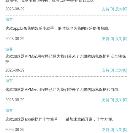
悉操作。我不用看说明书，就可以轻松使用这款app。
2025-08-29
支持
[0]
反对
[0]
游客
这款app就像我的娱乐小助手，随时随地为我的娱乐提供帮助。
2025-08-29
支持
[0]
反对
[0]
游客
这款加速器VPM应用程序已经为我们带来了无限的隐私保护和安全性保
护。
2025-08-29
支持
[0]
反对
[0]
游客
这款加速器VPM应用程序已经为我们带来了无限的隐私保护和自由。
2025-08-29
支持
[0]
反对
[0]
游客
这款加速器app的操作非常简单，一键加速就能开启，非常方便。
2025-08-29
支持
[0]
反对
[0]