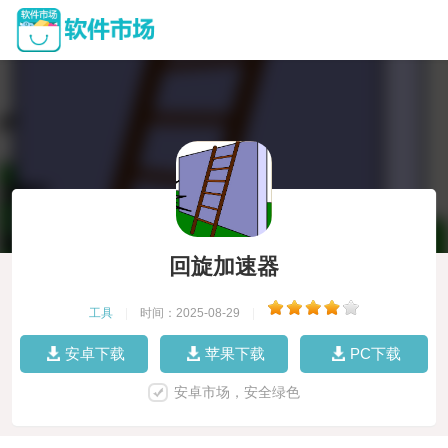
回旋加速器
工具
|
时间：2025-08-29
|
安卓下载
苹果下载
PC下载
安卓市场，安全绿色