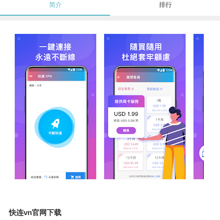
简介
排行
快连vn官网下载