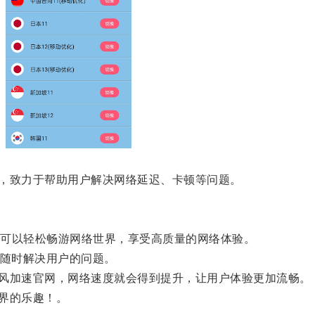
，致力于帮助用户解决网络延迟、卡顿等问题。
可以轻松畅游网络世界，享受高质量的网络体验。
，随时解决用户的问题。
风加速官网，网络速度就会得到提升，让用户体验更加流畅。
界的乐趣！。