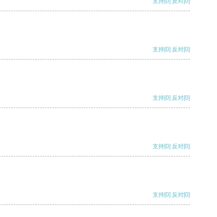
支持
[0]
反对
[0]
支持
[0]
反对
[0]
支持
[0]
反对
[0]
支持
[0]
反对
[0]
支持
[0]
反对
[0]