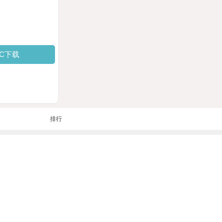
PC下载
排行