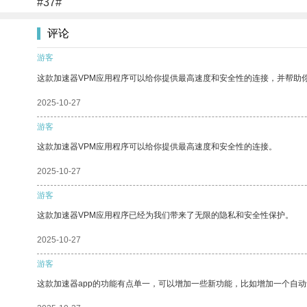
#37#
评论
游客
这款加速器VPM应用程序可以给你提供最高速度和安全性的连接，并帮助
2025-10-27
游客
这款加速器VPM应用程序可以给你提供最高速度和安全性的连接。
2025-10-27
游客
这款加速器VPM应用程序已经为我们带来了无限的隐私和安全性保护。
2025-10-27
游客
这款加速器app的功能有点单一，可以增加一些新功能，比如增加一个自