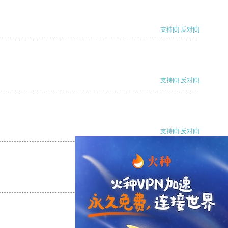
支持
[0]
反对
[0]
支持
[0]
反对
[0]
支持
[0]
反对
[0]
支持
[0]
反对
[0]