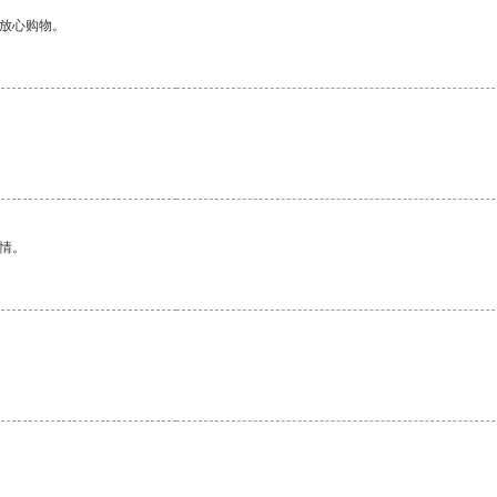
够放心购物。
情。