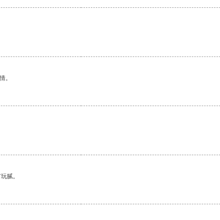
情。
有玩腻。