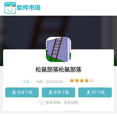
松鼠部落松鼠部落
工具
|
时间：2025-09-08
|
安卓下载
苹果下载
PC下载
安卓市场，安全绿色