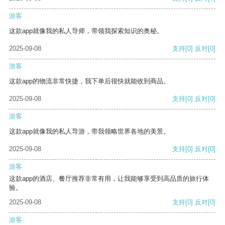
游客
这款app就像我的私人导师，带领我探索知识的奥秘。
2025-09-08
支持
[0]
反对
[0]
游客
这款app的物流非常快捷，我下单后很快就能收到商品。
2025-09-08
支持
[0]
反对
[0]
游客
这款app就像我的私人导游，带我领略世界各地的美景。
2025-09-08
支持
[0]
反对
[0]
游客
这款app的酒店、餐厅推荐非常有用，让我能够享受到高品质的旅行体
验。
2025-09-08
支持
[0]
反对
[0]
游客