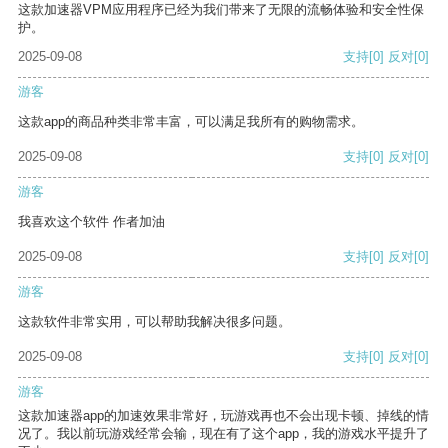
这款加速器VPM应用程序已经为我们带来了无限的流畅体验和安全性保
护。
2025-09-08
支持
[0]
反对
[0]
游客
这款app的商品种类非常丰富，可以满足我所有的购物需求。
2025-09-08
支持
[0]
反对
[0]
游客
我喜欢这个软件 作者加油
2025-09-08
支持
[0]
反对
[0]
游客
这款软件非常实用，可以帮助我解决很多问题。
2025-09-08
支持
[0]
反对
[0]
游客
这款加速器app的加速效果非常好，玩游戏再也不会出现卡顿、掉线的情
况了。我以前玩游戏经常会输，现在有了这个app，我的游戏水平提升了