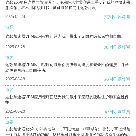
这款app的用户界面简洁明了，使用起来非常容易上手，让我能够快速熟
悉操作。我不用看说明书，就可以轻松使用这款app。
2025-08-28
支持
[0]
反对
[0]
游客
这款加速器VPM应用程序已经为我们带来了无限的隐私保护和自由。
2025-08-28
支持
[0]
反对
[0]
游客
这款加速器VPM应用程序可以给你提供最高速度和安全性的连接，并帮
助你在网络上自由移动。
2025-08-28
支持
[0]
反对
[0]
游客
这款加速器VPM应用程序已经为我们带来了无限的隐私保护和安全性保
护。
2025-08-28
支持
[0]
反对
[0]
游客
这款加速器app的功能有点单一，可以增加一些新功能。比如，可以增加
一个自动切换线路的功能，这样就可以根据网络情况自动选择最优的线