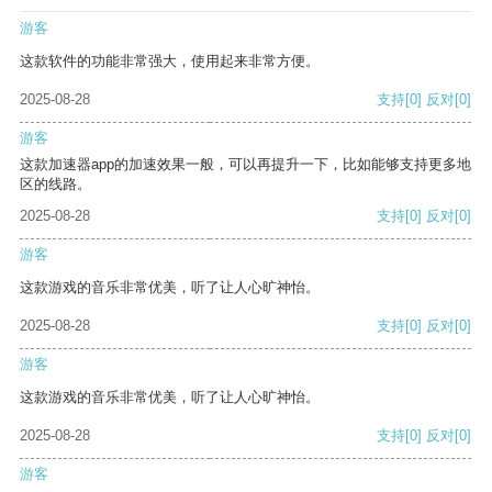
游客
这款软件的功能非常强大，使用起来非常方便。
2025-08-28
支持
[0]
反对
[0]
游客
这款加速器app的加速效果一般，可以再提升一下，比如能够支持更多地
区的线路。
2025-08-28
支持
[0]
反对
[0]
游客
这款游戏的音乐非常优美，听了让人心旷神怡。
2025-08-28
支持
[0]
反对
[0]
游客
这款游戏的音乐非常优美，听了让人心旷神怡。
2025-08-28
支持
[0]
反对
[0]
游客