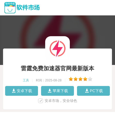
雷霆免费加速器官网最新版本
工具
|
时间：2025-08-28
|
安卓下载
苹果下载
PC下载
安卓市场，安全绿色