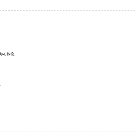
够放心购物。
。