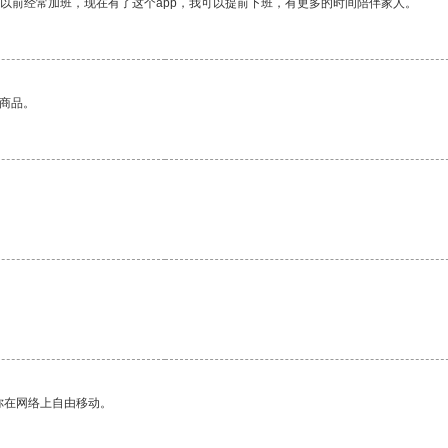
我以前经常加班，现在有了这个app，我可以提前下班，有更多的时间陪伴家人。
的商品。
你在网络上自由移动。