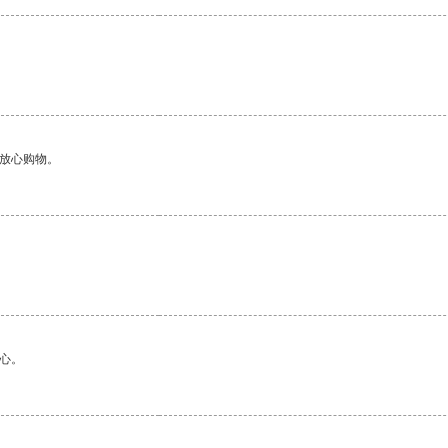
够放心购物。
心。